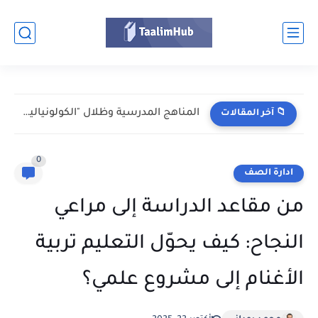
المناهج المدرسية وظلال "الكولونيالية": كيف زُيِّف التاريخ السياسي لشمال إفريقيا...
📁 آخر المقالات
0
ادارة الصف
من مقاعد الدراسة إلى مراعي
النجاح: كيف يحوّل التعليم تربية
الأغنام إلى مشروع علمي؟