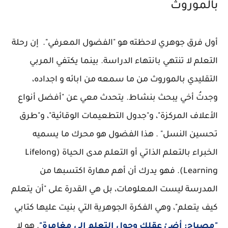
بالموروث
أول فرق جوهري لاحظته هو "الفضول المعرفي". إن رحلة
التعلم لا تنتهي بانتهاء الدراسة. بينما يكتفي المربي
التقليدي بالموروث من ما سمعه من ابائه و اجداده،
وجدتُ أخي يبحث بنشاط. يتحدث معي عن "أفضل أنواع
الأعلاف المركزة"، و"جدول التطعيمات الوقائية"، و"طرق
تحسين النسل" . هذا الفضول هو محرك ما يسميه
الخبراء
بالتعلم الذاتي أو التعلم مدى الحياة (Lifelong
Learning)
. فهو يدرك أن أهم مهارة اكتسبها من
المدرسة ليست المعلومات، بل هي القدرة على "أن يتعلم
كيف يتعلم"، وهي الفكرة الجوهرية التي بنيت عليها كتابي
"مصباح: أضئ عقلك وحول التعلم إلى مغامرة"
. هو لا