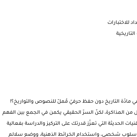
د للاختبارات
لتاريخية
 مادّة التاريخ دون حفظ حرفيّ مُملّ للنصوص والتواريخ؟!
يل من المذاكرة، لكنّ السرّ الحقيقي يكمن في الجمع بين الفهم
نيات الحديثة التي تعزّز قدرتك على التركيز والدراسة بفعالية
بأسلوب شخصي، واستخدام الخرائط الذهنية، ووضع سلالم