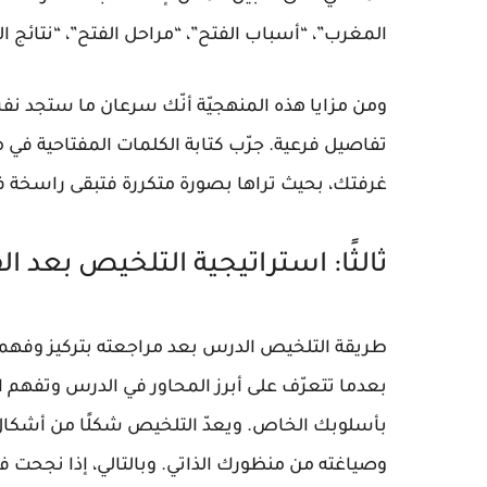
المغرب”، “أسباب الفتح”، “مراحل الفتح”، “نتائج الف
ومن مزايا هذه المنهجيّة أنّك سرعان ما ستجد نفس
تفاصيل فرعية. جرّب كتابة الكلمات المفتاحية في
غرفتك، بحيث تراها بصورة متكررة فتبقى راسخة ف
ثالثًا: استراتيجية التلخيص بعد ا
طريقة التلخيص الدرس بعد مراجعته بتركيز وفهم
بعدما تتعرّف على أبرز المحاور في الدرس وتفهم ا
بأسلوبك الخاص. ويعدّ التلخيص شكلًا من أشكال “إ
وصياغته من منظورك الذاتي. وبالتالي، إذا نجحت ف