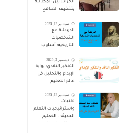
الجزائر: بين المطالبة
بتخفيف المناهج
والاتهامات بزعزعة
سبتمبر 12, 2025
الاستقرار
الدردشة مع
الشخصيات
التاريخية: أسلوب
مبتكر في تدريس
ديسمبر 3, 2025
مادة التاريخ
التفكير النقدي: بوابة
الإبداع والتحليل في
عالم التعليم
سبتمبر 12, 2025
تقنيات
واستراتيجيات التعلم
الحديثة – التعليم
المرتكز على التلميذ