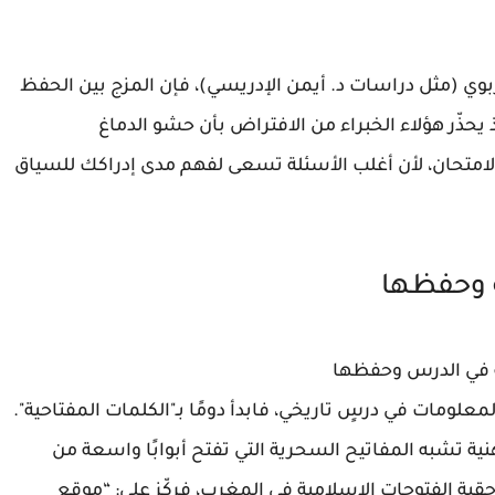
بوي (مثل دراسات د. أيمن الإدريسي)، فإن المزج بين الحفظ
حذّر هؤلاء الخبراء من الافتراض بأن حشو الدماغ
لامتحان، لأن أغلب الأسئلة تسعى لفهم مدى إدراكك للسياق
ة وحفظها
 في الدرس وحفظها
لومات في درسٍ تاريخي، فابدأ دومًا بـ"الكلمات المفتاحية".
ة تشبه المفاتيح السحرية التي تفتح أبوابًا واسعة من
قبة الفتوحات الإسلامية في المغرب، فركّز على: “موقع