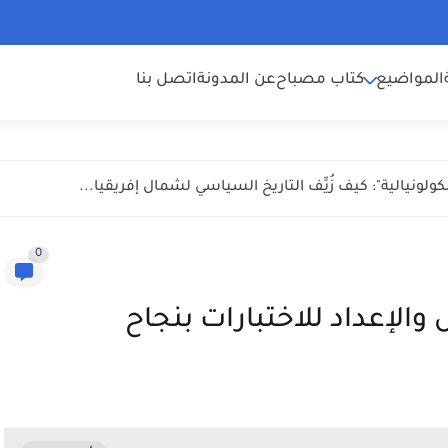
المواضيع
كتاب مصباح
عن المدونة
اتصل بنا
ولونيالية": كيف زُيِّف التاريخ السياسي لشمال إفريقيا...
0
لإعداد للاختبارات بنجاح