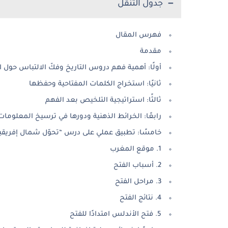
جدول التنقل
فهرس المقال
مقدمة
أولًا: أهمية فهم دروس التاريخ وفكّ الالتباس حول 
ثانيًا: استخراج الكلمات المفتاحية وحفظها
ثالثًا: استراتيجية التلخيص بعد الفهم
رابعًا: الخرائط الذهنية ودورها في ترسيخ المعلومات
خامسًا: تطبيق عملي على درس “تحوّل شمال إفريقي
1. موقع المغرب
2. أسباب الفتح
3. مراحل الفتح
4. نتائج الفتح
5. فتح الأندلس امتدادًا للفتح